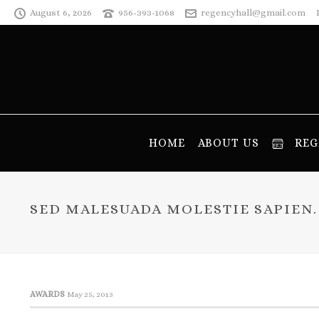
August 6, 2026
956-393-1068
regencyhall@gmail.com
HOME
ABOUT US
REG
SED MALESUADA MOLESTIE SAPIEN.
AWARDS
May 25, 2013