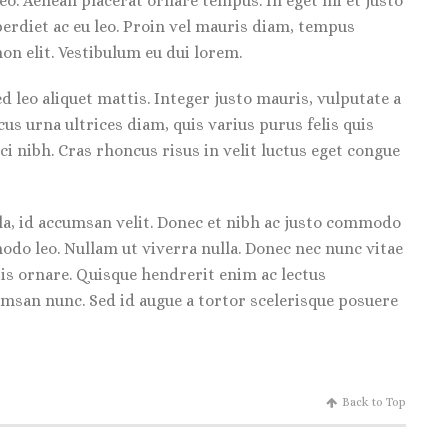
leo. Aenean placerat ornare tempus. In eget mi et justo
erdiet ac eu leo. Proin vel mauris diam, tempus
on elit. Vestibulum eu dui lorem.
d leo aliquet mattis. Integer justo mauris, vulputate a
us urna ultrices diam, quis varius purus felis quis
ci nibh. Cras rhoncus risus in velit luctus eget congue
ula, id accumsan velit. Donec et nibh ac justo commodo
odo leo. Nullam ut viverra nulla. Donec nec nunc vitae
isis ornare. Quisque hendrerit enim ac lectus
cumsan nunc. Sed id augue a tortor scelerisque posuere
Back to Top