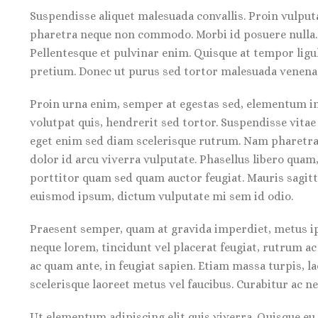
Suspendisse aliquet malesuada convallis. Proin vulput
pharetra neque non commodo. Morbi id posuere nulla. Q
Pellentesque et pulvinar enim. Quisque at tempor ligul
pretium. Donec ut purus sed tortor malesuada venenat
Proin urna enim, semper at egestas sed, elementum in
volutpat quis, hendrerit sed tortor. Suspendisse vitae 
eget enim sed diam scelerisque rutrum. Nam pharetra,
dolor id arcu viverra vulputate. Phasellus libero quam
porttitor quam sed quam auctor feugiat. Mauris sagit
euismod ipsum, dictum vulputate mi sem id odio.
Praesent semper, quam at gravida imperdiet, metus ips
neque lorem, tincidunt vel placerat feugiat, rutrum ac 
ac quam ante, in feugiat sapien. Etiam massa turpis, l
scelerisque laoreet metus vel faucibus. Curabitur ac ne
Ut elementum adipiscing elit quis viverra. Quisque e