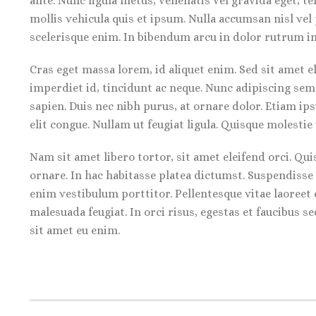
ante. Nunc ligula metus, venenatis vel gravida eget, te
mollis vehicula quis et ipsum. Nulla accumsan nisl ve
scelerisque enim. In bibendum arcu in dolor rutrum int
Cras eget massa lorem, id aliquet enim. Sed sit amet el
imperdiet id, tincidunt ac neque. Nunc adipiscing semp
sapien. Duis nec nibh purus, at ornare dolor. Etiam ips
elit congue. Nullam ut feugiat ligula. Quisque molestie
Nam sit amet libero tortor, sit amet eleifend orci. Q
ornare. In hac habitasse platea dictumst. Suspendisse 
enim vestibulum porttitor. Pellentesque vitae laoreet e
malesuada feugiat. In orci risus, egestas et faucibus 
sit amet eu enim.