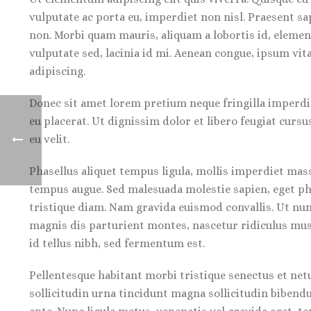
vulputate ac porta eu, imperdiet non nisl. Praesent s
non. Morbi quam mauris, aliquam a lobortis id, element
vulputate sed, lacinia id mi. Aenean congue, ipsum vit
adipiscing.
Donec sit amet lorem pretium neque fringilla imperdie
eu placerat. Ut dignissim dolor et libero feugiat cursu
eu velit.
Phasellus aliquet tempus ligula, mollis imperdiet mas
tempus augue. Sed malesuada molestie sapien, eget phar
tristique diam. Nam gravida euismod convallis. Ut nunc
magnis dis parturient montes, nascetur ridiculus mus. 
id tellus nibh, sed fermentum est.
Pellentesque habitant morbi tristique senectus et netus
sollicitudin urna tincidunt magna sollicitudin bibend