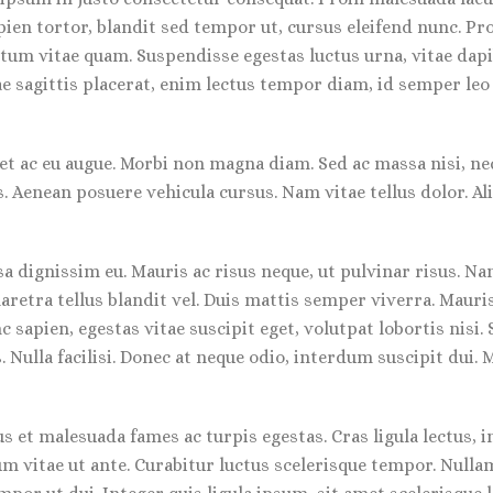
apien tortor, blandit sed tempor ut, cursus eleifend nunc. P
um vitae quam. Suspendisse egestas luctus urna, vitae dapibus
ae sagittis placerat, enim lectus tempor diam, id semper leo
t ac eu augue. Morbi non magna diam. Sed ac massa nisi, nec
s. Aenean posuere vehicula cursus. Nam vitae tellus dolor. Al
sa dignissim eu. Mauris ac risus neque, ut pulvinar risus. N
etra tellus blandit vel. Duis mattis semper viverra. Mauris i
 sapien, egestas vitae suscipit eget, volutpat lobortis nisi
Nulla facilisi. Donec at neque odio, interdum suscipit dui. M
 et malesuada fames ac turpis egestas. Cras ligula lectus, i
um vitae ut ante. Curabitur luctus scelerisque tempor. Null