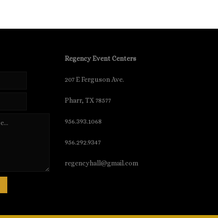
Regency Event Centers
207 E Ferguson Ave.
Pharr, TX 78577
956.393.1068
956.292.9347
regencyhall@gmail.com