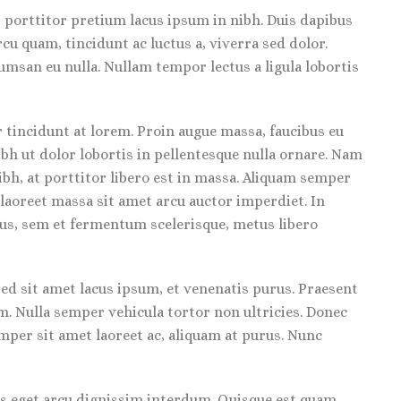
 porttitor pretium lacus ipsum in nibh. Duis dapibus
u quam, tincidunt ac luctus a, viverra sed dolor.
umsan eu nulla. Nullam tempor lectus a ligula lobortis
tincidunt at lorem. Proin augue massa, faucibus eu
nibh ut dolor lobortis in pellentesque nulla ornare. Nam
h, at porttitor libero est in massa. Aliquam semper
 laoreet massa sit amet arcu auctor imperdiet. In
us, sem et fermentum scelerisque, metus libero
ed sit amet lacus ipsum, et venenatis purus. Praesent
um. Nulla semper vehicula tortor non ultricies. Donec
emper sit amet laoreet ac, aliquam at purus. Nunc
us eget arcu dignissim interdum. Quisque est quam,