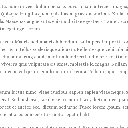
ate, nunc in vestibulum ornare, purus quam ultricies magna,
uisque fringilla quam quis lorem gravida faucibus. Nulla arc
a. Maecenas augue ante, euismod vitae egestas sit amet, acc
is eget eget lorem.
 justo. Mauris sed mauris bibendum est imperdiet porttitor 
lectus in tellus scelerisque aliquam. Pellentesque vehicula 
 dui adipiscing condimentum hendrerit, odio orci mattis nib
, viverra quis vulputate sit amet, molestie id magna. Nullam
tis neque vel ipsum condimentum lacinia. Pellentesque temp
um luctus nunc, vitae faucibus sapien sapien vitae neque. S
erat. Sed nisl erat, iaculis ac tincidunt sed, dictum nec ips
aoreet et auctor sed, dictum sed urna. Fusce lorem ipsum, s
que at arcu consectetur auctor eget id elit.
u ipsum in justo consectetur consequat. Proin malesuada lac