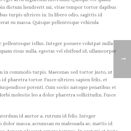
roin dictum hendrerit mi, vitae tempor tortor dapibus
 turpis ultrices in. In libero odio, sagittis id
 erat eu massa. Quisque pellentesque vehicula
 pellentesque tellus. Integer posuere volutpat nulla
iquam risus nulla, egestas vel eleifend id, ullamcorper
am in commodo turpis. Maecenas sed tortor justo, ut
d pharetra tortor. Fusce ultrices sapien felis, et
. Suspendisse potenti. Cum sociis natoque penatibus et
orbi molestie leo a dolor pharetra sollicitudin. Fusce
nterdum id auctor a, rutrum id felis. Integer
am dolor massa, accumsan eu malesuada ac, mattis id