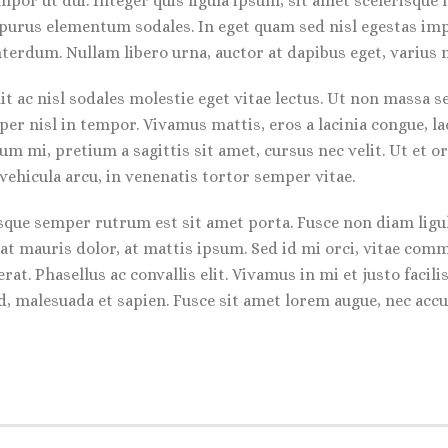
mpor ut dui. Integer quis ligula ipsum, sit amet scelerisque 
l purus elementum sodales. In eget quam sed nisl egestas imp
erdum. Nullam libero urna, auctor at dapibus eget, varius n
it ac nisl sodales molestie eget vitae lectus. Ut non massa se
er nisl in tempor. Vivamus mattis, eros a lacinia congue, lac
um mi, pretium a sagittis sit amet, cursus nec velit. Ut et or
 vehicula arcu, in venenatis tortor semper vitae.
uisque semper rutrum est sit amet porta. Fusce non diam lig
at mauris dolor, at mattis ipsum. Sed id mi orci, vitae comm
rat. Phasellus ac convallis elit. Vivamus in mi et justo facil
sed, malesuada et sapien. Fusce sit amet lorem augue, nec ac