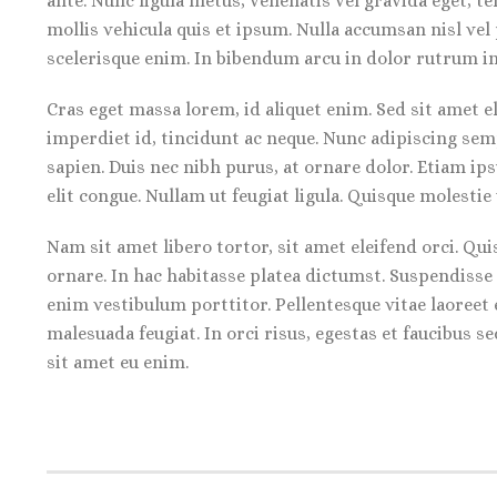
ante. Nunc ligula metus, venenatis vel gravida eget, te
mollis vehicula quis et ipsum. Nulla accumsan nisl ve
scelerisque enim. In bibendum arcu in dolor rutrum int
Cras eget massa lorem, id aliquet enim. Sed sit amet el
imperdiet id, tincidunt ac neque. Nunc adipiscing semp
sapien. Duis nec nibh purus, at ornare dolor. Etiam ips
elit congue. Nullam ut feugiat ligula. Quisque molestie
Nam sit amet libero tortor, sit amet eleifend orci. Q
ornare. In hac habitasse platea dictumst. Suspendisse 
enim vestibulum porttitor. Pellentesque vitae laoreet e
malesuada feugiat. In orci risus, egestas et faucibus 
sit amet eu enim.