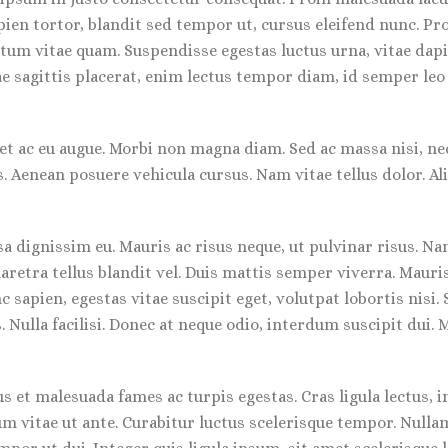
apien tortor, blandit sed tempor ut, cursus eleifend nunc. P
um vitae quam. Suspendisse egestas luctus urna, vitae dapibus
ae sagittis placerat, enim lectus tempor diam, id semper leo
t ac eu augue. Morbi non magna diam. Sed ac massa nisi, nec
s. Aenean posuere vehicula cursus. Nam vitae tellus dolor. Al
sa dignissim eu. Mauris ac risus neque, ut pulvinar risus. N
etra tellus blandit vel. Duis mattis semper viverra. Mauris i
 sapien, egestas vitae suscipit eget, volutpat lobortis nisi
Nulla facilisi. Donec at neque odio, interdum suscipit dui. M
 et malesuada fames ac turpis egestas. Cras ligula lectus, i
um vitae ut ante. Curabitur luctus scelerisque tempor. Null