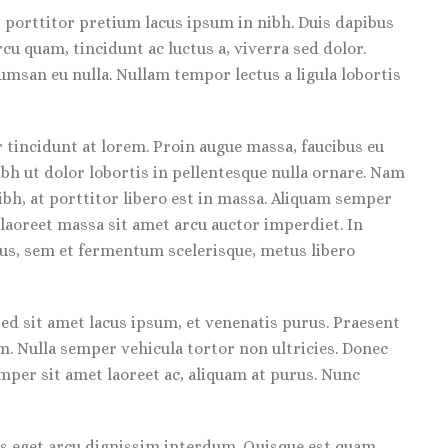
 porttitor pretium lacus ipsum in nibh. Duis dapibus
u quam, tincidunt ac luctus a, viverra sed dolor.
umsan eu nulla. Nullam tempor lectus a ligula lobortis
tincidunt at lorem. Proin augue massa, faucibus eu
nibh ut dolor lobortis in pellentesque nulla ornare. Nam
h, at porttitor libero est in massa. Aliquam semper
 laoreet massa sit amet arcu auctor imperdiet. In
us, sem et fermentum scelerisque, metus libero
ed sit amet lacus ipsum, et venenatis purus. Praesent
um. Nulla semper vehicula tortor non ultricies. Donec
emper sit amet laoreet ac, aliquam at purus. Nunc
us eget arcu dignissim interdum. Quisque est quam,