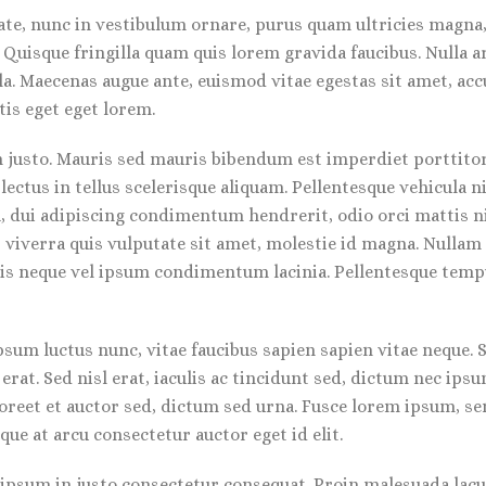
ate, nunc in vestibulum ornare, purus quam ultricies magna,
uisque fringilla quam quis lorem gravida faucibus. Nulla arc
a. Maecenas augue ante, euismod vitae egestas sit amet, acc
is eget eget lorem.
 justo. Mauris sed mauris bibendum est imperdiet porttitor 
lectus in tellus scelerisque aliquam. Pellentesque vehicula 
 dui adipiscing condimentum hendrerit, odio orci mattis nib
, viverra quis vulputate sit amet, molestie id magna. Nullam
tis neque vel ipsum condimentum lacinia. Pellentesque temp
um luctus nunc, vitae faucibus sapien sapien vitae neque. S
erat. Sed nisl erat, iaculis ac tincidunt sed, dictum nec ips
aoreet et auctor sed, dictum sed urna. Fusce lorem ipsum, s
que at arcu consectetur auctor eget id elit.
u ipsum in justo consectetur consequat. Proin malesuada lac