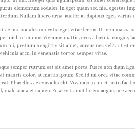
mpor ut dui. Integer quis ligula ipsum, sit amet scelerisque 
l purus elementum sodales. In eget quam sed nisl egestas imp
erdum. Nullam libero urna, auctor at dapibus eget, varius n
it ac nisl sodales molestie eget vitae lectus. Ut non massa se
er nisl in tempor. Vivamus mattis, eros a lacinia congue, lac
um mi, pretium a sagittis sit amet, cursus nec velit. Ut et or
 vehicula arcu, in venenatis tortor semper vitae.
uisque semper rutrum est sit amet porta. Fusce non diam lig
at mauris dolor, at mattis ipsum. Sed id mi orci, vitae comm
rat. Phasellus ac convallis elit. Vivamus in mi et justo facil
sed, malesuada et sapien. Fusce sit amet lorem augue, nec ac