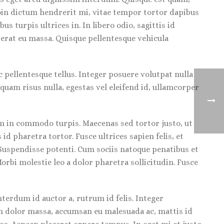
roin dictum hendrerit mi, vitae tempor tortor dapibus
 turpis ultrices in. In libero odio, sagittis id
 erat eu massa. Quisque pellentesque vehicula
 pellentesque tellus. Integer posuere volutpat nulla
iquam risus nulla, egestas vel eleifend id, ullamcorper
am in commodo turpis. Maecenas sed tortor justo, ut
d pharetra tortor. Fusce ultrices sapien felis, et
. Suspendisse potenti. Cum sociis natoque penatibus et
orbi molestie leo a dolor pharetra sollicitudin. Fusce
nterdum id auctor a, rutrum id felis. Integer
am dolor massa, accumsan eu malesuada ac, mattis id