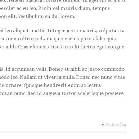
leo. Aenean placerat ornare tempus. In eget mi et justo
erdiet ac eu leo. Proin vel mauris diam, tempus
on elit. Vestibulum eu dui lorem.
d leo aliquet mattis. Integer justo mauris, vulputate a
us urna ultrices diam, quis varius purus felis quis
ci nibh. Cras rhoncus risus in velit luctus eget congue
ula, id accumsan velit. Donec et nibh ac justo commodo
odo leo. Nullam ut viverra nulla. Donec nec nunc vitae
isis ornare. Quisque hendrerit enim ac lectus
cumsan nunc. Sed id augue a tortor scelerisque posuere
Back to Top