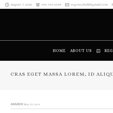
August 7, 2026
956-393-1068
regencyhall@gmail.com
HOME
ABOUT US
REG
CRAS EGET MASSA LOREM, ID ALIQ
AWARDS
May 25, 2013