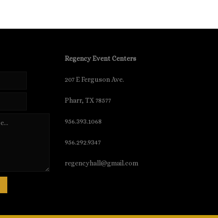
Regency Event Centers
207 E Ferguson Ave.
Pharr, TX 78577
956.393.1068
956.292.9347
regencyhall@gmail.com