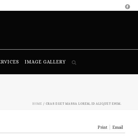
ERVICES
IMAGE GALLERY
HOME
/
CRAS EGET MASSA LOREM, ID ALIQUET ENIM.
Print
Email