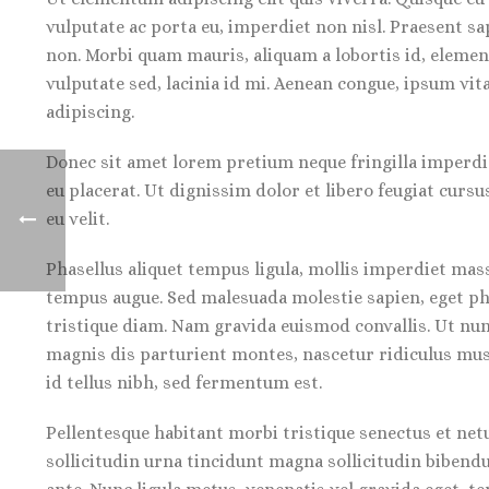
vulputate ac porta eu, imperdiet non nisl. Praesent s
non. Morbi quam mauris, aliquam a lobortis id, element
vulputate sed, lacinia id mi. Aenean congue, ipsum vit
adipiscing.
Donec sit amet lorem pretium neque fringilla imperdie
eu placerat. Ut dignissim dolor et libero feugiat cursu
eu velit.
Phasellus aliquet tempus ligula, mollis imperdiet mas
tempus augue. Sed malesuada molestie sapien, eget phar
tristique diam. Nam gravida euismod convallis. Ut nunc
magnis dis parturient montes, nascetur ridiculus mus. 
id tellus nibh, sed fermentum est.
Pellentesque habitant morbi tristique senectus et netus
sollicitudin urna tincidunt magna sollicitudin bibend