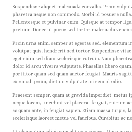
Suspendisse aliquet malesuada convallis. Proin vulput
pharetra neque non commodo. Morbi id posuere nulla. Q
Pellentesque et pulvinar enim. Quisque at tempor ligul
pretium. Donec ut purus sed tortor malesuada venenat
Proin urna enim, semper at egestas sed, elementum in
volutpat quis, hendrerit sed tortor. Suspendisse vitae 
eget enim sed diam scelerisque rutrum. Nam pharetra,
dolor id arcu viverra vulputate. Phasellus libero quam
porttitor quam sed quam auctor feugiat. Mauris sagit
euismod ipsum, dictum vulputate mi sem id odio.
Praesent semper, quam at gravida imperdiet, metus ips
neque lorem, tincidunt vel placerat feugiat, rutrum ac 
ac quam ante, in feugiat sapien. Etiam massa turpis, l
scelerisque laoreet metus vel faucibus. Curabitur ac ne
Ut elementum adipiscing elit quis viverra. Quisque e